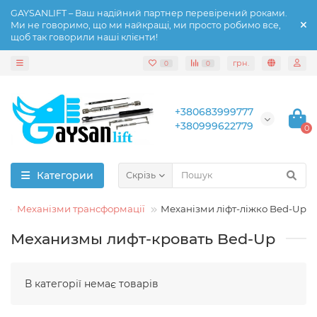
GAYSANLIFT – Ваш надійний партнер перевірений роками.
Ми не говоримо, що ми найкращі, ми просто робимо все,
щоб так говорили наші клієнти!
грн.
0
0
+380683999777
+380999622779
0
Категории
Скрізь
Механізми трансформації
Механізми ліфт-ліжко Bed-Up
Механизмы лифт-кровать Bed-Up
В категорії немає товарів