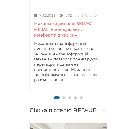
17.02.2023
1702
17.0
Механізми диванів SEDAC-
Меха
MERAL індивідуальний
дива
комфорт під час сну
комф
Механізми трансформації
Механ
диванів SEDAC-MERAL НОВА
ліжк
14Зручний у трансформації
14ХА
механізм дозволяє одним рухом
ПРОД
перетворити диван на
механ
повноцінне ліжко. Механізм
дозво
трансформується в спальне місце
окрем
разом із сидінн..
→
части
т..
→
Ліжка в стелю BED-UP