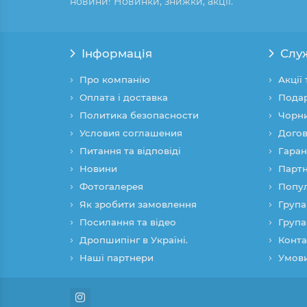
новини! Новинки, знижки, акції.
Інформація
Слу
Про компанію
Акції
Оплата і доставка
Подар
Политика безопасности
Чорни
Условия соглашения
Догов
Питання та відповіді
Гаран
Новини
Партн
Фотогалерея
Попул
Як зробити замовлення
Група
Посилання та відео
Група
Дропшипінг в Україні.
Конта
Наші партнери
Умови