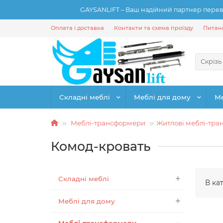
GAYSANLIFT – Ваш надійний партнер переві
Оплата і доставка
Контакти та схема проїзду
Питанн
Скрізь
Складні меблі
Меблі для дому
М
Меблі-трансформери
Житлові меблі-тр
Комод-кровать
Складні меблі
В ка
Меблі для дому