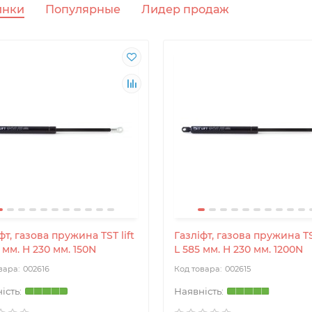
инки
Популярные
Лидер продаж
фт, газова пружина TST lift
Газліфт, газова пружина TST
 мм. H 230 мм. 150N
L 585 мм. H 230 мм. 1200N
002616
002615