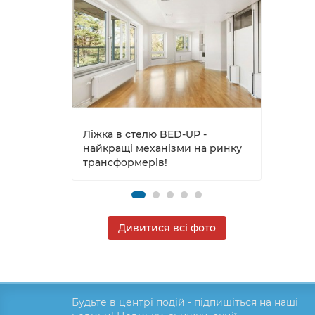
Ліжка в стелю BED-UP -
Ліжка
найкращі механізми на ринку
нове
трансформерів!
прос
Дивитися всі фото
Будьте в центрі подій - підпишіться на наші