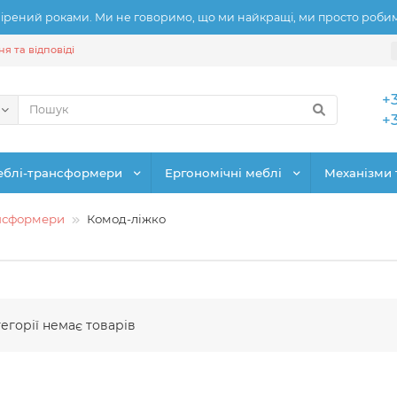
рений роками. Ми не говоримо, що ми найкращі, ми просто робимо
я та відповіді
+
+
еблі-трансформери
Ергономічні меблі
Механізми 
ансформери
Комод-ліжко
тегорії немає товарів