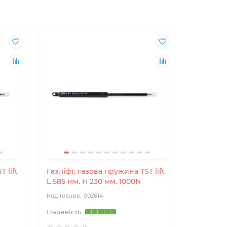
 lift
Газліфт, газова пружина TST lift
Газліфт, 
L 585 мм. H 230 мм. 1000N
L 585 мм
002614