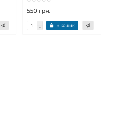
550 грн.
550 гр
В кошик