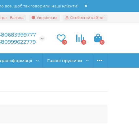
 все, щоб так говорили наші клієнти!
грн.
Валюта
Українська
Особистий кабінет
380683999777
380999622779
0
0
0
трансформації
Газові пружини