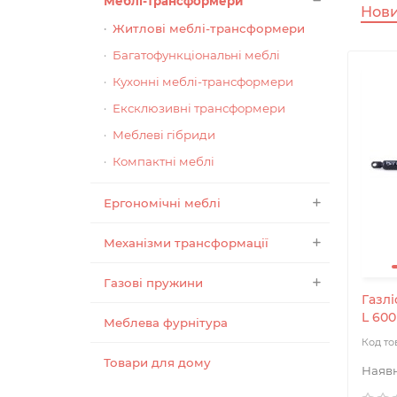
Меблі-трансформери
Нов
Житлові меблі-трансформери
Багатофункціональні меблі
Кухонні меблі-трансформери
Ексклюзивні трансформери
Меблеві гібриди
Компактні меблі
Ергономічні меблі
Механізми трансформації
Газові пружини
Газлі
L 600
Меблева фурнітура
Товари для дому