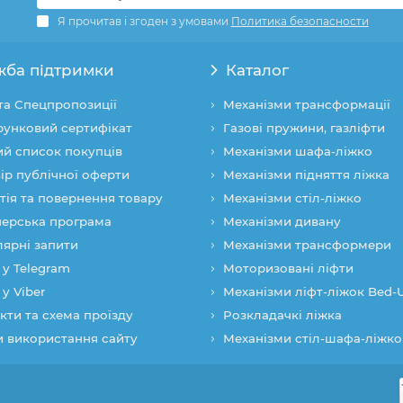
Я прочитав і згоден з умовами
Политика безопасности
жба підтримки
Каталог
 та Спецпропозиції
Механізми трансформації
унковий сертифікат
Газові пружини, газліфти
й список покупців
Механізми шафа-ліжко
ір публічної оферти
Механізми підняття ліжка
тія та повернення товару
Механізми стіл-ліжко
ерська програма
Механізми дивану
ярні запити
Механізми трансформери
 у Telegram
Моторизовані ліфти
 у Viber
Механізми ліфт-ліжок Bed-
кти та схема проїзду
Розкладачкі ліжка
 використання сайту
Механізми стіл-шафа-ліжко