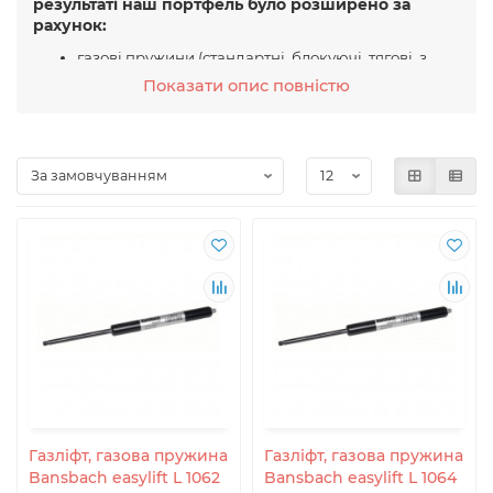
результаті наш портфель було розширено за
рахунок:
газові пружини (стандартні, блокуючі, тягові, з
нержавіючої сталі та індивідуальні газові
Показати опис повністю
пружини)
Електричні приводи
easymotion (системи лінійного гідравлічного
приводу)
Амортизатори
Мікрогідравліка
Спеціальна пневматика
Bansbach Easylift
– німецький виробник газових
пружин, що працює вже понад 40 років.
Виробництво цих газових пружин знаходиться в
Лорсі, Німеччина.
Газові пружини Bansbach відомі у всьому світі і
використовуються в різних областях. Від харчової
промисловості, охорони здоров'я,
машинобудування... до приватного ринку, на якому
газові пружини Bansbach переробляються на меблі.
Таким чином використання газових пружин
Газліфт, газова пружина
Газліфт, газова пружина
Bansbach Easylift має широкий діапазон. Газові
Bansbach easylift L 1062
Bansbach easylift L 1064
пружини Bansbach бувають різних типів: газові