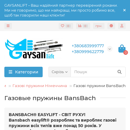
GAYSANLIFT – Ваш надійний партнер перевірений роками.
Ми не говоримо, що ми найкращі, ми просто робимо все,
щоб так говорили наші клієнти!
грн.
0
0
+380683999777
+380999622779
0
Категории
Скрізь
ини
Газові пружини Німеччина
Газові пружини BansBach
Газовые пружины BansBach
BANSBACH® EASYLIFT - СВІТ РУХУ!
Bansbach easylift® розробляє та виробляє газові
пружини всіх типів вже понад 50 років. У