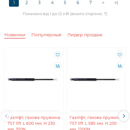
1
2
3
4
5
6
7
>
>|
Показано від 1 до 12 з 81 (всього сторінок: 7)
Новинки
Популярные
Лидер продаж
Газліфт, газова пружина
Газліфт, газова пружина
TST lift L 600 мм. H 230
TST lift L 585 мм. H 230
мм. 150N
мм. 1200N