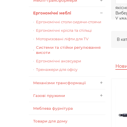
Меблі-трансформери
якісн
Вибер
Ергономічні меблі
У ква
Ергономічні столи сидячи-стоячи
Tube 
Ергономічні крісла та стільці
Моторизовані ліфти для TV
В ка
Системи та стійки регулювання
висоти
Ергономічні аксесуари
Нов
Тренажери для офісу
Механізми трансформації
Газові пружини
Меблева фурнітура
Товари для дому