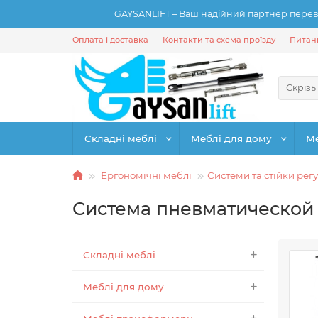
GAYSANLIFT – Ваш надійний партнер переві
Оплата і доставка
Контакти та схема проїзду
Питанн
Скрізь
Складні меблі
Меблі для дому
М
Ергономічні меблі
Системи та стійки ре
Система пневматической
Складні меблі
Меблі для дому