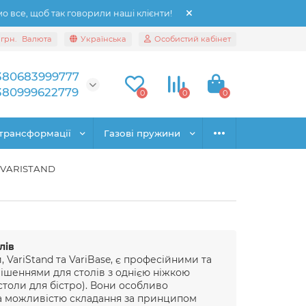
 все, щоб так говорили наші клієнти!
грн.
Валюта
Українська
Особистий кабінет
380683999777
380999622779
0
0
0
трансформації
Газові пружини
a VARISTAND
лів
VariStand та VariBase, є професійними та
шеннями для столів з однією ніжкою
 столи для бістро). Вони особливо
та можливістю складання за принципом