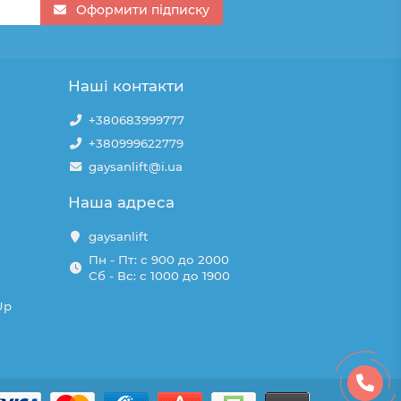
Оформити підписку
Наші контакти
+380683999777
+380999622779
gaysanlift@i.ua
Наша адреса
gaysanlift
Пн - Пт: с 900 до 2000
Сб - Вс: с 1000 до 1900
Up