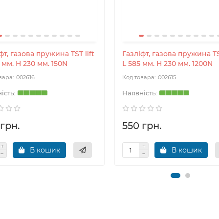
фт, газова пружина TST lift
Газліфт, газова пружина TST
 мм. H 230 мм. 150N
L 585 мм. H 230 мм. 1200N
002616
002615
грн.
550 грн.
В кошик
В кошик