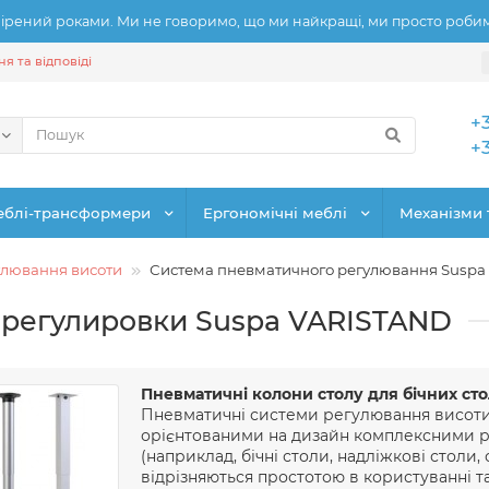
рений роками. Ми не говоримо, що ми найкращі, ми просто робимо
я та відповіді
+
+
еблі-трансформери
Ергономічні меблі
Механізми 
гулювання висоти
Система пневматичного регулювання Susp
 регулировки Suspa VARISTAND
Пневматичні колони столу для бічних сто
Пневматичні системи регулювання висоти, 
орієнтованими на дизайн комплексними рі
(наприклад, бічні столи, надліжкові столи,
відрізняються простотою в користуванні 