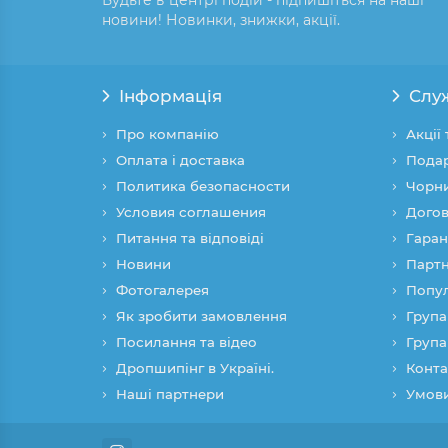
Будьте в центрі подій - підпишіться на наші
новини! Новинки, знижки, акції.
Інформація
Слу
Про компанію
Акції
Оплата і доставка
Подар
Политика безопасности
Чорни
Условия соглашения
Догов
Питання та відповіді
Гаран
Новини
Партн
Фотогалерея
Попул
Як зробити замовлення
Група
Посилання та відео
Група
Дропшипінг в Україні.
Конта
Наші партнери
Умови