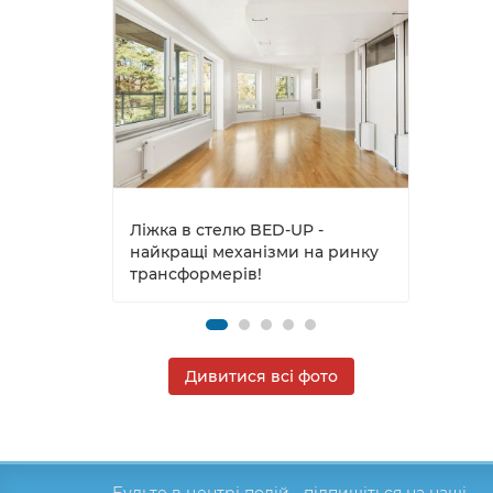
Ліжка в стелю BED-UP -
Ліжка
найкращі механізми на ринку
нове
трансформерів!
прос
Дивитися всі фото