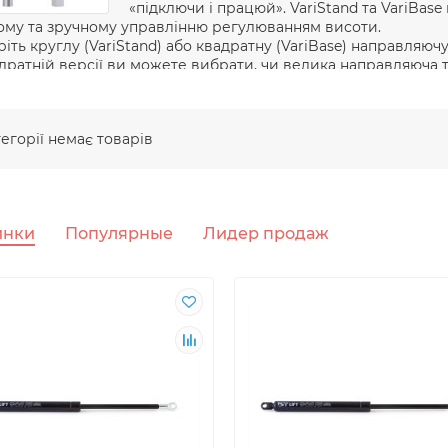
«підключи і працюй». VariStand та VariBas
ому та зручному управлінню регулюванням висоти.
іть круглу (VariStand) або квадратну (VariBase) направляюч
дратній версії ви можете вибрати, чи велика направляюча 
Up BTU») або вниз («Big Tube Down BTD»)
тегорії немає товарів
инки
Популярные
Лидер продаж