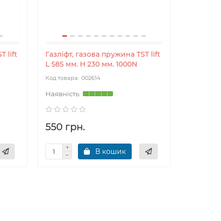
 lift
Газліфт, газова пружина TST lift
Газліфт, 
L 585 мм. H 230 мм. 1000N
L 585 мм
002614
550 грн.
550 гр
В кошик