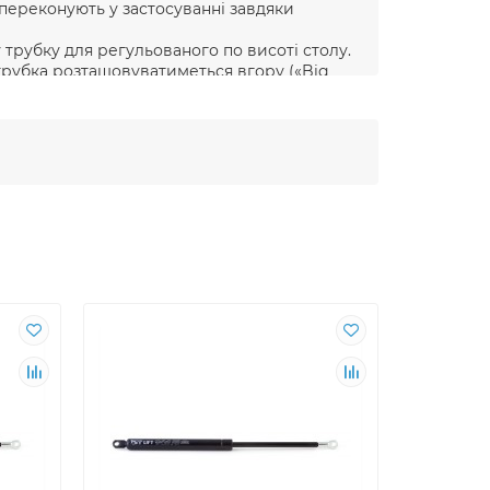
e переконують у застосуванні завдяки
у трубку для регульованого по висоті столу.
трубка розташовуватиметься вгору («Big