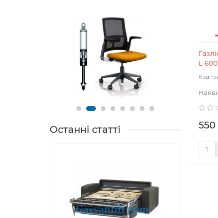
Газлі
L 600
550 
Останні статті