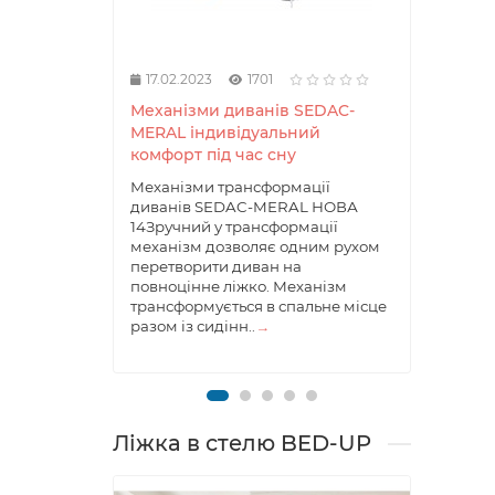
17.02.2023
1701
17.0
Механізми диванів SEDAC-
Меха
MERAL індивідуальний
дива
комфорт під час сну
комф
Механізми трансформації
Механ
диванів SEDAC-MERAL НОВА
ліжк
14Зручний у трансформації
14ХА
механізм дозволяє одним рухом
ПРОД
перетворити диван на
механ
повноцінне ліжко. Механізм
дозво
трансформується в спальне місце
окрем
разом із сидінн..
→
части
т..
→
Ліжка в стелю BED-UP