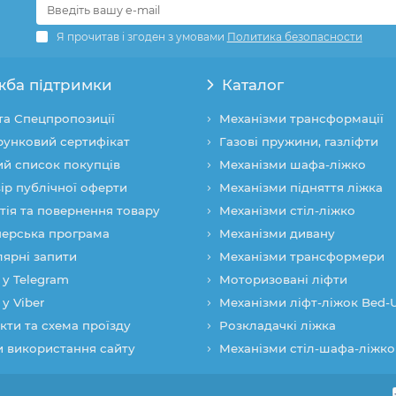
Я прочитав і згоден з умовами
Политика безопасности
жба підтримки
Каталог
 та Спецпропозиції
Механізми трансформації
унковий сертифікат
Газові пружини, газліфти
й список покупців
Механізми шафа-ліжко
ір публічної оферти
Механізми підняття ліжка
тія та повернення товару
Механізми стіл-ліжко
ерська програма
Механізми дивану
ярні запити
Механізми трансформери
 у Telegram
Моторизовані ліфти
 у Viber
Механізми ліфт-ліжок Bed-
кти та схема проїзду
Розкладачкі ліжка
 використання сайту
Механізми стіл-шафа-ліжко