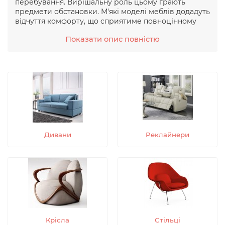
перебування. Вирішальну роль цьому грають
предмети обстановки. М'які моделі меблів додадуть
відчуття комфорту, що сприятиме повноцінному
розслабленню. Це, у свою чергу, впливає на
Показати опис повністю
здоров'я – адже для щоденної підтримки організму
дуже важливо забезпечувати комфортний
відпочинок.
Серйозний підхід до вибору предметів
меблювання приносить свій результат, оскільки,
таким чином, досягається гармонія інтер'єру та
його функціональність. Правильно обставлена ​​
кімната гарно виглядає та повністю відповідає
своєму призначенню. Навіть невеликий м'який
диван здатний докорінно змінити приміщення,
Дивани
Реклайнери
зробивши його більш зручним та затишним. У
нашому магазині представлений великий вибір
м'яких диванів та інших меблів, ціни та
характеристики яких наведено в каталозі онлайн.
Вся продукція відрізняється високою якістю та
надійністю - такі меблі будуть правильно служити
протягом багатьох років.
Затишна обстановка Вашої оселі
М'які меблі, які надає наш інтернет-магазин
Крісла
Стільці
Gaysanlift.com
підійде під дизайн приміщень,