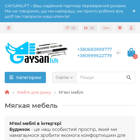
GAYSANLIFT – Ваш надійний партнер перевірений роками.
Ми не говоримо, що ми найкращі, ми просто робимо все,
щоб так говорили наші клієнти!
грн.
0
0
+380683999777
+380999622779
0
Категории
Скрізь
Меблі для дому
М'які меблі
Мягкая мебель
М'які меблі в інтер'єрі
Будинок
- це наш особистий простір, який ми
намагаємося зробити якомога комфортнішим для