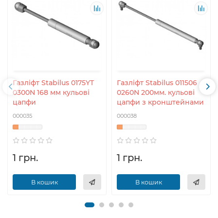
Газліфт Stabilus 0175YT
Газліфт Stabilus 011506
0300N 168 мм кульові
0260N 200мм. кульові
цапфи
цапфи з кронштейнами
000035
000038
1 грн.
1 грн.
В кошик
В кошик