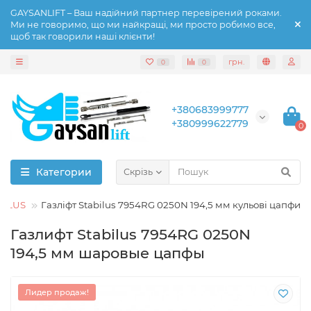
GAYSANLIFT – Ваш надійний партнер перевірений роками.
Ми не говоримо, що ми найкращі, ми просто робимо все,
щоб так говорили наші клієнти!
грн.
0
0
+380683999777
+380999622779
0
Категории
Скрізь
BILUS
Газліфт Stabilus 7954RG 0250N 194,5 мм кульові цапфи
Газлифт Stabilus 7954RG 0250N
194,5 мм шаровые цапфы
Лидер продаж!