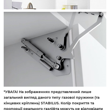
*УВАГА! На зображеннях представлений лише
загальний вигляд даного типу газової пружини (та
кінцевих кріплень) STABILUS. Колір покриття та
пропорції реального газліфта можуть не відповідати