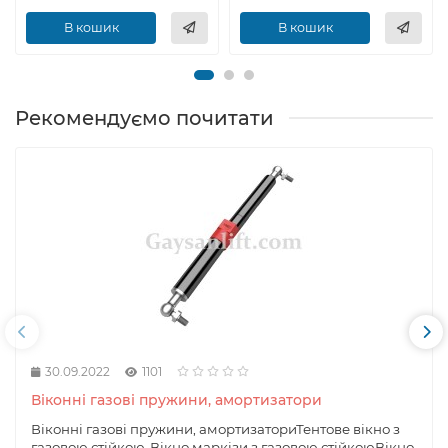
В кошик
В кошик
Рекомендуємо почитати
30.09.2022
1101
Віконні газові пружини, амортизатори
Віконні газові пружини, амортизаториТентове вікно з
газовою стійкою-Вікно маркізи з газовою стійкоюВікно