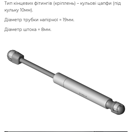
Тип кінцевих фітингів (кріплень) – кульові цапфи (під
кульку 10мм).
Діаметр трубки напірної = 19мм.
Діаметр штока = 8мм.