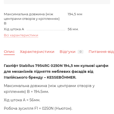
Максимальна довжина (між
194,5 мм
центрами отворів у кріпленнях)
B
Хід штока A
56 мм.
Всі характеристики
Опис
Характеристики
Відгуки
Питання-від
0
Газліфт Stabilus 7954RG 0250N 194,5 мм кульові цапфи
для механізмів підняття меблевих фасадів від
Італійського бренду – KESSEBÖHMER.
Максимальна довжина (між центрами отворів у
кріпленнях) B = 194.5мм.
Хід штока A = 56мм.
Робоча зусилля F1 = 0250N (Ньютон).