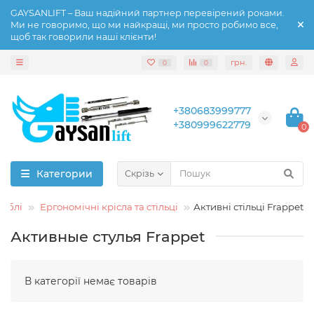
GAYSANLIFT – Ваш надійний партнер перевірений роками.
Ми не говоримо, що ми найкращі, ми просто робимо все,
щоб так говорили наші клієнти!
грн.
0
0
+380683999777
+380999622779
0
Категории
Скрізь
меблі
Ергономічні крісла та стільці
Активні стільці Frappet
Активные стулья Frappet
В категорії немає товарів