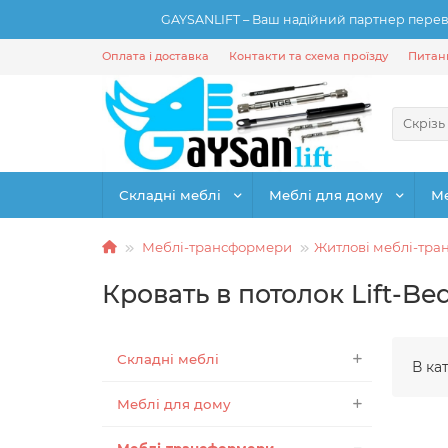
GAYSANLIFT – Ваш надійний партнер переві
Оплата і доставка
Контакти та схема проїзду
Питанн
Скрізь
Складні меблі
Меблі для дому
М
Меблі-трансформери
Житлові меблі-тр
Кровать в потолок Lift-Be
Складні меблі
В ка
Меблі для дому