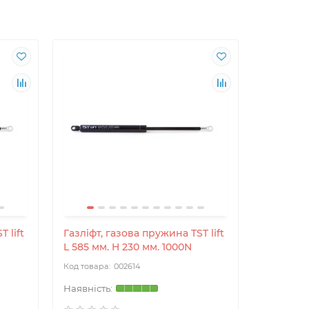
 lift
Газліфт, газова пружина TST lift
Газліфт, 
L 585 мм. H 230 мм. 1000N
L 585 мм
002614