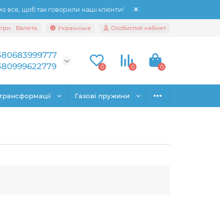
 все, щоб так говорили наші клієнти!
грн.
Валюта
Українська
Особистий кабінет
380683999777
380999622779
0
0
0
трансформації
Газові пружини