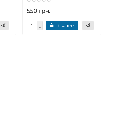
550 грн.
550 гр
В кошик