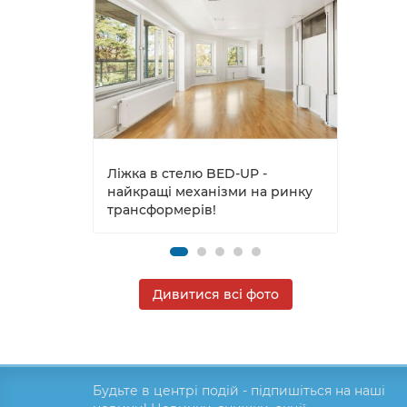
Ліжка в стелю BED-UP -
Ліжка
найкращі механізми на ринку
нове
трансформерів!
прос
Дивитися всі фото
Будьте в центрі подій - підпишіться на наші