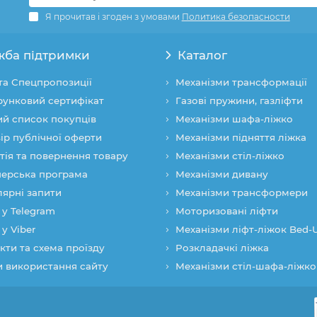
Я прочитав і згоден з умовами
Политика безопасности
жба підтримки
Каталог
 та Спецпропозиції
Механізми трансформації
унковий сертифікат
Газові пружини, газліфти
й список покупців
Механізми шафа-ліжко
ір публічної оферти
Механізми підняття ліжка
тія та повернення товару
Механізми стіл-ліжко
ерська програма
Механізми дивану
ярні запити
Механізми трансформери
 у Telegram
Моторизовані ліфти
 у Viber
Механізми ліфт-ліжок Bed-
кти та схема проїзду
Розкладачкі ліжка
 використання сайту
Механізми стіл-шафа-ліжко