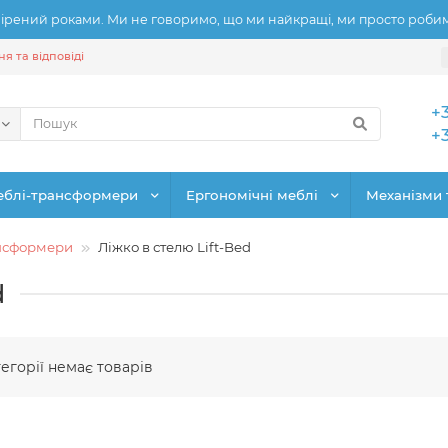
рений роками. Ми не говоримо, що ми найкращі, ми просто робимо
я та відповіді
+
+
еблі-трансформери
Ергономічні меблі
Механізми 
ансформери
Ліжко в стелю Lift-Bed
d
тегорії немає товарів