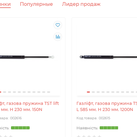
инки
Популярные
Лидер продаж
фт, газова пружина TST lift
Газліфт, газова пружина TST
 мм. H 230 мм. 150N
L 585 мм. H 230 мм. 1200N
002616
002615