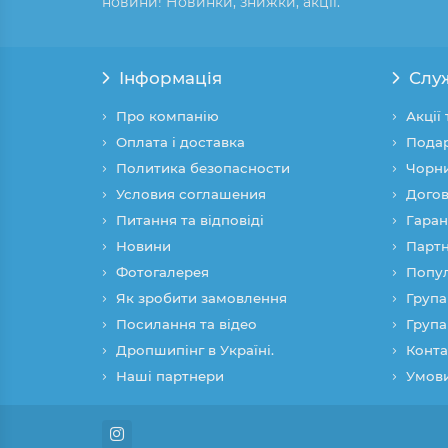
новини! Новинки, знижки, акції.
Інформація
Слу
Про компанію
Акції
Оплата і доставка
Подар
Политика безопасности
Чорни
Условия соглашения
Догов
Питання та відповіді
Гаран
Новини
Партн
Фотогалерея
Попул
Як зробити замовлення
Група
Посилання та відео
Група
Дропшипінг в Україні.
Конта
Наші партнери
Умови