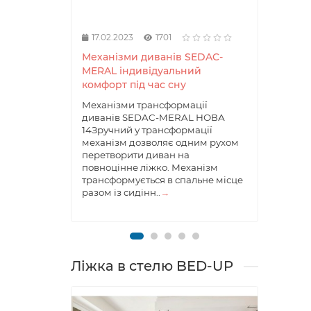
17.02.2023
1701
17.0
Механізми диванів SEDAC-
Меха
MERAL індивідуальний
дива
комфорт під час сну
комф
Механізми трансформації
Механ
диванів SEDAC-MERAL НОВА
ліжк
14Зручний у трансформації
14ХА
механізм дозволяє одним рухом
ПРОД
перетворити диван на
механ
повноцінне ліжко. Механізм
дозво
трансформується в спальне місце
окрем
разом із сидінн..
→
части
т..
→
Ліжка в стелю BED-UP