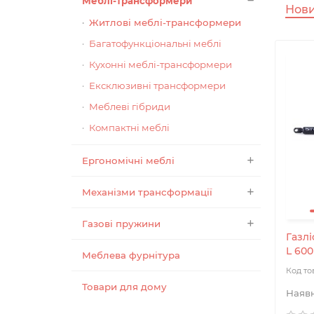
Меблі-трансформери
Нов
Житлові меблі-трансформери
Багатофункціональні меблі
Кухонні меблі-трансформери
Ексклюзивні трансформери
Меблеві гібриди
Компактні меблі
Ергономічні меблі
Механізми трансформації
Газові пружини
Газлі
L 600
Меблева фурнітура
Товари для дому