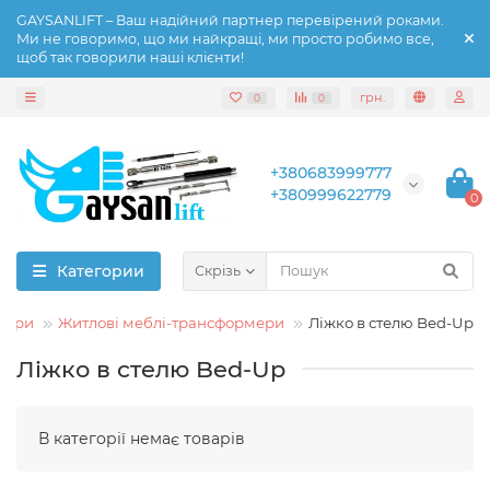
GAYSANLIFT – Ваш надійний партнер перевірений роками.
Ми не говоримо, що ми найкращі, ми просто робимо все,
щоб так говорили наші клієнти!
грн.
0
0
+380683999777
+380999622779
0
Категории
Скрізь
мери
Житлові меблі-трансформери
Ліжко в стелю Bed-Up
Ліжко в стелю Bed-Up
В категорії немає товарів