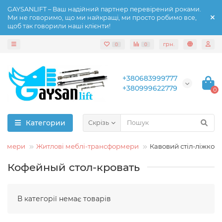
GAYSANLIFT – Ваш надійний партнер перевірений роками.
Ми не говоримо, що ми найкращі, ми просто робимо все,
щоб так говорили наші клієнти!
грн.
0
0
+380683999777
+380999622779
0
Категории
Скрізь
ормери
Житлові меблі-трансформери
Кавовий стіл-ліжко
Кофейный стол-кровать
В категорії немає товарів