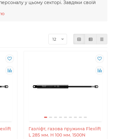
персоналу у цьому секторі. Завдяки своїй
им виробником. Компанія постійно
тю
 отримує від своїх клієнтів.
в TSE та керується системою менеджменту
боту про довкілля та безпеку праці своїми
тримавши сертифікати ISO 14001 та ISO
єнтів, які розділяють якість амортизаторів
омпанія надає послуги у багатьох секторах,
, авіаційна та машинобудівна
а етапі проектування.
ів завдяки своєму 17-річному досвіду,
й якості, його перевага зростає з кожним
налює свої потужності та технології завдяки
в TSE та керується системою менеджменту
боту про довкілля та безпеку праці своїми
тримавши сертифікати ISO 14001 та ISO
єнтів, які розділяють якість амортизаторів
xlift
Газліфт, газова пружина Flexlift
компанія
надає послуги у багатьох секторах,
L 285 мм. H 100 мм. 1500N
, авіаційна та машинобудівна