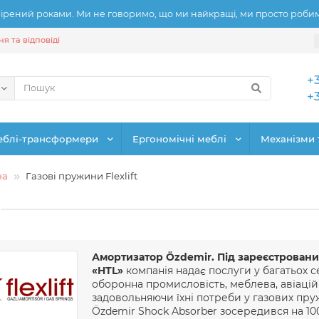
рений роками. Ми не говоримо, що ми найкращі, ми просто робимо
я та відповіді
+
+
еблі-трансформери
Ергономічні меблі
Механізми 
на
Газові пружини Flexlift
Амортизатор Özdemir. Під зареєстровани
«HTL»
компанія надає послуги у багатьох с
оборонна промисловість, меблева, авіаці
задовольняючи їхні потреби у газових пру
Özdemir Shock Absorber зосередився на 100