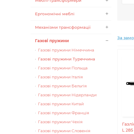
Меблі-трансформери
якост
вдоск
Ергономічні меблі
Özdem
якост
Механізми трансформації
невід
45001
За зам
Газові пружини
Секре
Özdem
Газові пружини Німеччина
Під 
Газові пружини Туреччина
таких
проми
Газові пружини Польща
Özdem
знанн
Газові пружини Італія
днем,
Газові пружини Бельгія
потуж
Özdem
Газові пружини Нідерланди
якост
Газові пружини Китай
невід
45001
Газові пружини Францiя
Секре
Özdem
Газові пружини Чехія
Газлі
Під 
L 285
Газові пружини Словенія
таких