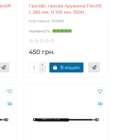
xlift
Газліфт, газова пружина Flexlift
L 285 мм. H 100 мм. 750N
002465
450 грн.
В кошик