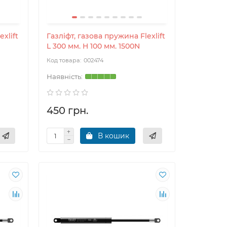
xlift
Газліфт, газова пружина Flexlift
L 300 мм. H 100 мм. 1500N
002474
450 грн.
В кошик