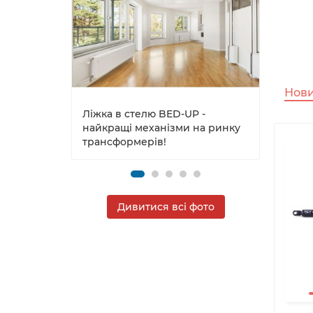
Ліжка
нове
прос
Нов
Ліжка в стелю BED-UP -
найкращі механізми на ринку
трансформерів!
Дивитися всі фото