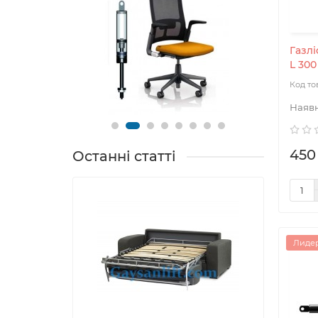
Газлі
L 300
450
Останні статті
Лидер