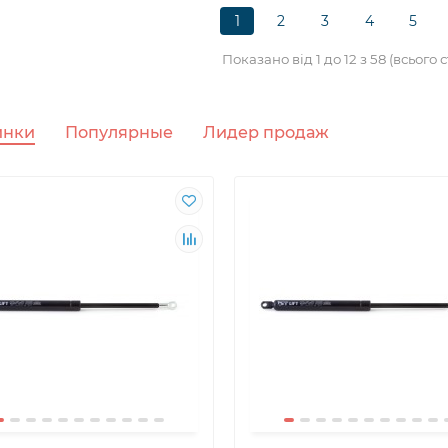
1
2
3
4
5
Показано від 1 до 12 з 58 (всього с
 в стелю BED-UP - це
Ліжка в стелю BED-UP -
 рішення в економії
трансформація однією ру
тору!
инки
Популярные
Лидер продаж