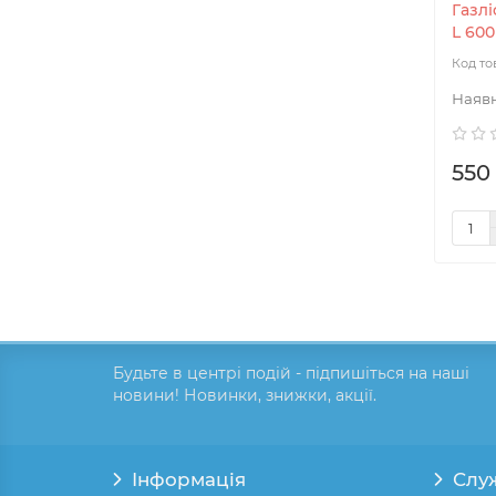
Газлі
L 600
550 
Будьте в центрі подій - підпишіться на наші
новини! Новинки, знижки, акції.
Інформація
Слу