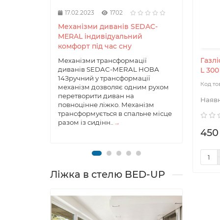
17.02.2023
1702
17.0
Механізми диванів SEDAC-
Меха
MERAL індивідуальний
дива
комфорт під час сну
комф
Газлі
Механізми трансформації
Механ
диванів SEDAC-MERAL НОВА
ліжк
L 300
14Зручний у трансформації
14ХА
механізм дозволяє одним рухом
ПРОД
перетворити диван на
механ
повноцінне ліжко. Механізм
дозво
трансформується в спальне місце
окрем
разом із сидінн..
→
части
450
т..
→
Ліжка в стелю BED-UP