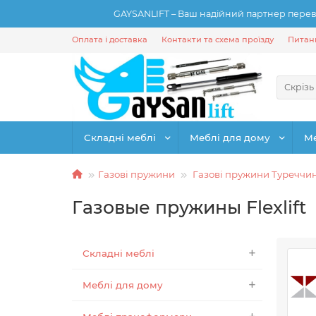
GAYSANLIFT – Ваш надійний партнер переві
Оплата і доставка
Контакти та схема проїзду
Питанн
Скрізь
Складні меблі
Меблі для дому
М
Газові пружини
Газові пружини Туреччи
Газовые пружины Flexlift
Складні меблі
Меблі для дому