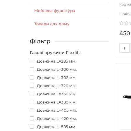
проми
Özdem
Меблева фурнітура
знанн
днем,
Товари для дому
потуж
Özdem
450
якост
Фільтр
невід
45001
Газові пружини Flexlift
Секре
Özdem
Довжина L=285 мм.
Довжина L=300 мм.
Довжина L=302 мм.
Довжина L=320 мм.
Довжина L=360 мм.
Довжина L=380 мм.
Довжина L=405 мм.
Довжина L=420 мм.
Довжина L=585 мм.