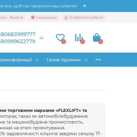
 все, щоб так говорили наші клієнти!
грн.
Валюта
Українська
Особистий кабінет
380683999777
380999622779
0
0
0
трансформації
Газові пружини
ми торговими марками «FLEXLIFT» та
екторах, таких як автомобілебудування,
йна та машинобудівна промисловість,
жинах на етапі проектування.
% задоволеності клієнтів завдяки своєму 17-