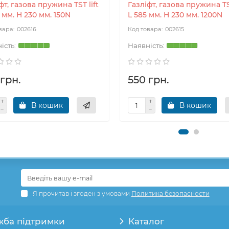
фт, газова пружина TST lift
Газліфт, газова пружина TST
 мм. H 230 мм. 150N
L 585 мм. H 230 мм. 1200N
002616
002615
грн.
550 грн.
В кошик
В кошик
Я прочитав і згоден з умовами
Политика безопасности
жба підтримки
Каталог