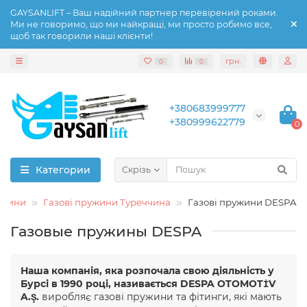
GAYSANLIFT – Ваш надійний партнер перевірений роками.
Ми не говоримо, що ми найкращі, ми просто робимо все,
щоб так говорили наші клієнти!
грн.
0
0
+380683999777
+380999622779
0
Категории
Скрізь
ужини
Газові пружини Туреччина
Газові пружини DESPA
Газовые пружины DESPA
Наша компанія, яка розпочала свою діяльність у
Бурсі в 1990 році, називається DESPA OTOMOTİV
A.Ş.
виробляє газові пружини та фітинги, які мають