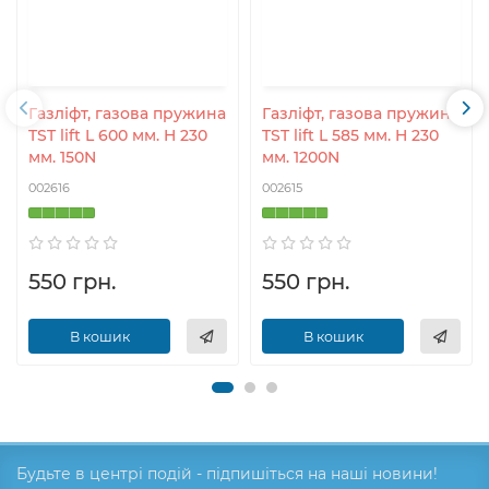
розуміння якості як основну філософію
виробництва.
Газліфт, газова пружина
Газліфт, газова пружина
TST lift L 600 мм. H 230
TST lift L 585 мм. H 230
мм. 150N
мм. 1200N
002616
002615
550 грн.
550 грн.
В кошик
В кошик
Будьте в центрі подій - підпишіться на наші новини!