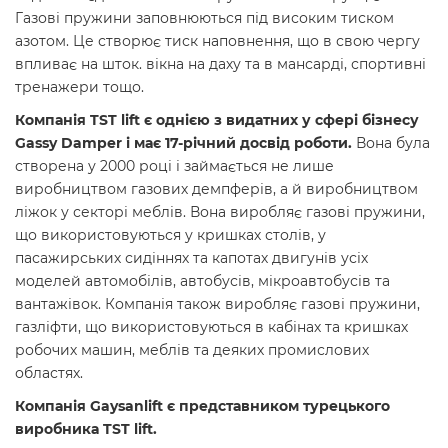
Газові пружини заповнюються під високим тиском
азотом. Це створює тиск наповнення, що в свою чергу
впливає на шток. вікна на даху та в мансарді, спортивні
тренажери тощо.
Компанія TST lift є однією з видатних у сфері бізнесу
Gassy Damper і має 17-річний досвід роботи.
Вона була
створена у 2000 році і займається не лише
виробництвом газових демпферів, а й виробництвом
ліжок у секторі меблів. Вона виробляє газові пружини,
що використовуються у кришках столів, у
пасажирських сидіннях та капотах двигунів усіх
моделей автомобілів, автобусів, мікроавтобусів та
вантажівок. Компанія також виробляє газові пружини,
газліфти, що використовуються в кабінах та кришках
робочих машин, меблів та деяких промислових
областях.
Компанія Gaysanlift є представником турецького
виробника TST lift.