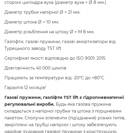
стороні циліндра вуха (діаметр вуха = Ø 8 мм.)
Діаметр трубки напірної Ø = 21 мм.
Діаметр штока Ø = 10 мм.
Діаметр різьблення на штоку Ø = М 8 мм.
Газліфти, газові пружини, газові амортизатори від
Турецького заводу TST lift
Сертифікат якості відповідно до ISO 9001: 2015
Довговічність 40 000 циклів
Працюють за температури від -20°C до +80°C
Гарантія 12 місяців!
Газові пружини, газліфти TST lift є гідропневматичні
регулювальні вироби.
Будь-яка газова пружина
складається з напірної трубки та штока з поршневим
пакетом. Сполучні елементи (під'єднання) різних типів,
закріплені на трубці напірної і штоку забезпечують
надійне з'єднання газової пружини з конструкцією.