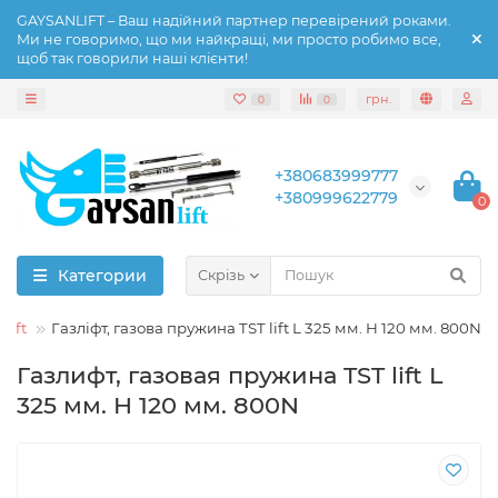
GAYSANLIFT – Ваш надійний партнер перевірений роками.
Ми не говоримо, що ми найкращі, ми просто робимо все,
щоб так говорили наші клієнти!
грн.
0
0
+380683999777
+380999622779
0
Категории
Скрізь
lift
Газліфт, газова пружина TST lift L 325 мм. H 120 мм. 800N
Газлифт, газовая пружина TST lift L
325 мм. H 120 мм. 800N