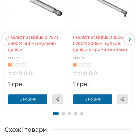
Газліфт Stabilus 0175YT
Газліфт Stabilus 011506
0300N 168 мм кульові
0260N 200мм. кульові
цапфи
цапфи з кронштейнами
000035
000038
1 грн.
1 грн.
В кошик
В кошик
Схожі товари