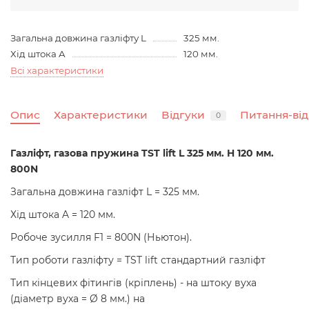
Загальна довжина газліфту L
325 мм.
Хід штока A
120 мм.
Всі характеристики
Опис
Характеристики
Відгуки
Питання-від
0
Газліфт, газова пружина TST lift L 325 мм. H 120 мм.
800N
Загальна довжина газліфт L = 325 мм.
Хід штока A = 120 мм.
Робоче зусилля F1 = 800N (Ньютон).
Тип роботи газліфту = TST lift стандартний газліфт
Тип кінцевих фітингів (кріплень) - на штоку вуха
(діаметр вуха = Ø 8 мм.) на