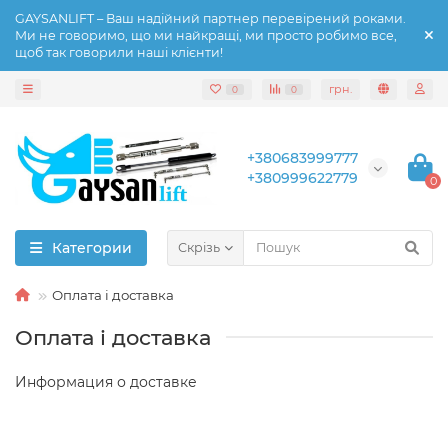
GAYSANLIFT – Ваш надійний партнер перевірений роками.
Ми не говоримо, що ми найкращі, ми просто робимо все,
щоб так говорили наші клієнти!
грн.
0
0
+380683999777
+380999622779
0
Категории
Скрізь
Оплата і доставка
Оплата і доставка
Информация о доставке